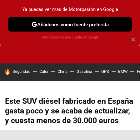
Ya puedes ver más de Motorpasion en Google
Añádenos como fuente preferida
GUÍAS DE COMPRA
OFERTAS DE COCHES
CONSEJOS
Solo necesitas una cuenta de Google
×
HOY SE HABLA DE
Seguridad
Calor
China
Gasolina
GPS
BMW
F
Este SUV diésel fabricado en España
gasta poco y se acaba de actualizar,
y cuesta menos de 30.000 euros