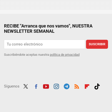
RECIBE "Arranca que nos vamos", NUESTRA
NEWSLETTER SEMANAL
SUSCRIBIR
Suscribiéndote aceptas nuestra
política de privacidad
Síguenos
Twit
Fac
Yout
Inst
Tele
RSS
Flip
Tikt
ter
ebo
ube
agra
gra
boar
ok
ok
m
m
d