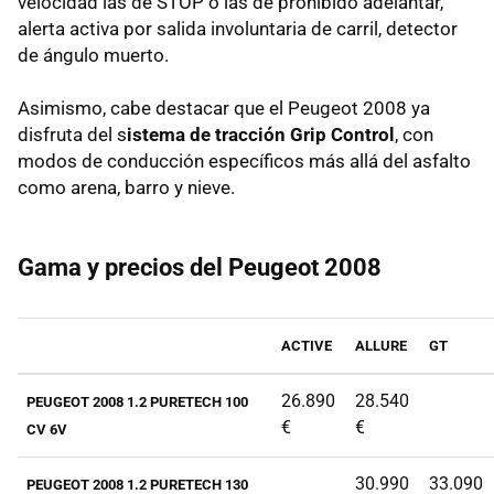
velocidad las de STOP o las de prohibido adelantar,
alerta activa por salida involuntaria de carril, detector
de ángulo muerto.
Asimismo, cabe destacar que el Peugeot 2008 ya
disfruta del s
istema de tracción Grip Control
, con
modos de conducción específicos más allá del asfalto
como arena, barro y nieve.
Gama y precios del Peugeot 2008
ACTIVE
ALLURE
GT
26.890
28.540
PEUGEOT 2008 1.2 PURETECH 100
€
€
CV 6V
30.990
33.090
PEUGEOT 2008 1.2 PURETECH 130