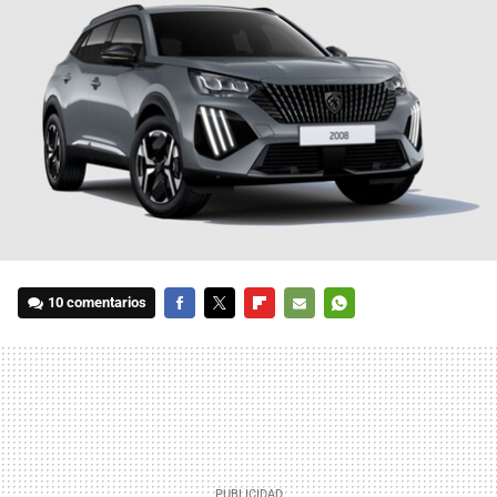
10 comentarios
FACEBOOK
TWITTER
FLIPBOARD
E-
WHATSAPP
MAIL