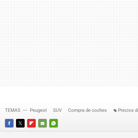
TEMAS
Peugeot
SUV
Compra de coches
Precios 
FACEBOOK
TWITTER
FLIPBOARD
E-
WHATSAPP