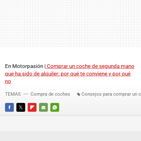
En Motorpasión |
Comprar un coche de segunda mano
que ha sido de alquiler: por qué te conviene y por qué
no
TEMAS
Compra de coches
Consejos para comprar un 
FACEBOOK
TWITTER
FLIPBOARD
E-
WHATSAPP
MAIL