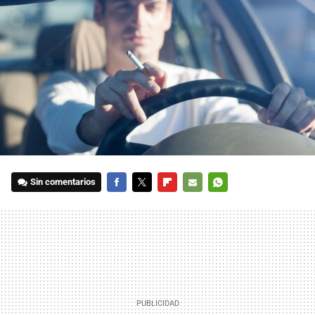
Sin comentarios
FACEBOOK
TWITTER
FLIPBOARD
E-
WHATSAPP
MAIL