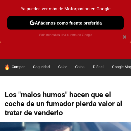
Ya puedes ver más de Motorpasion en Google
Añádenos como fuente preferida
GUÍAS DE COMPRA
OFERTAS DE COCHES
CONSEJOS
Solo necesitas una cuenta de Google
×
HOY SE HABLA DE
Camper
Seguridad
Calor
China
Diésel
Google Ma
Los "malos humos" hacen que el
coche de un fumador pierda valor al
tratar de venderlo