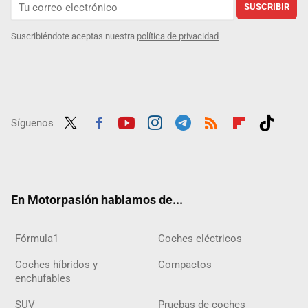
SUSCRIBIR
Suscribiéndote aceptas nuestra
política de privacidad
Síguenos
Twit
Fac
Yout
Inst
Tele
RSS
Flip
Tikt
ter
ebo
ube
agra
gra
boar
ok
ok
m
m
d
En Motorpasión hablamos de...
Fórmula1
Coches eléctricos
Coches híbridos y
Compactos
enchufables
SUV
Pruebas de coches