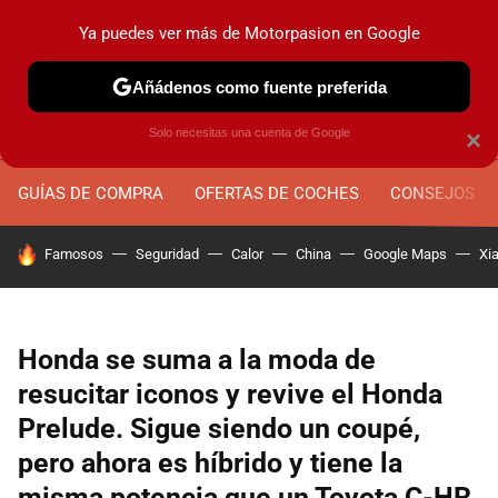
Ya puedes ver más de Motorpasion en Google
MENÚ
NUEVO
Añádenos como fuente preferida
Solo necesitas una cuenta de Google
×
GUÍAS DE COMPRA
OFERTAS DE COCHES
CONSEJOS
HOY SE HABLA DE
Famosos
Seguridad
Calor
China
Google Maps
Xi
Honda se suma a la moda de
resucitar iconos y revive el Honda
Prelude. Sigue siendo un coupé,
pero ahora es híbrido y tiene la
misma potencia que un Toyota C-HR