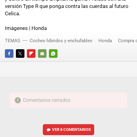
versión Type R que ponga contra las cuerdas al futuro
Celica.
Imágenes | Honda
TEMAS
Coches híbridos y enchufables
Honda
Compra 
FACEBOOK
TWITTER
FLIPBOARD
E-
WHATSAPP
MAIL
Comentarios cerrados
VER
8 COMENTARIOS