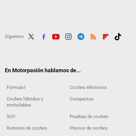
Síguenos
Twit
Fac
Yout
Inst
Tele
RSS
Flip
Tikt
ter
ebo
ube
agra
gra
boar
ok
ok
m
m
d
En Motorpasión hablamos de...
Fórmula1
Coches eléctricos
Coches híbridos y
Compactos
enchufables
SUV
Pruebas de coches
Rumores de coches
Precios de coches