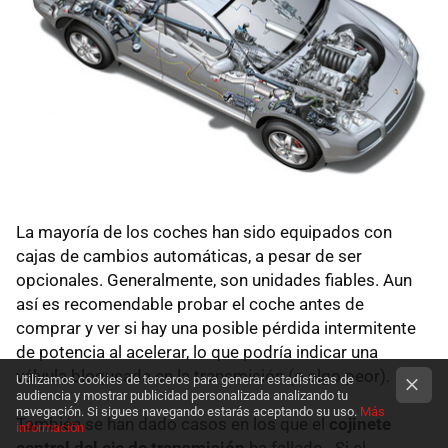
La mayoría de los coches han sido equipados con
cajas de cambios automáticas, a pesar de ser
opcionales. Generalmente, son unidades fiables. Aun
así es recomendable probar el coche antes de
comprar y ver si hay una posible pérdida intermitente
de potencia al acelerar, lo que podría indicar una
válvula bloqueada en la transmisión (o algo peor).
Utilizamos cookies de terceros para generar estadísticas de
audiencia y mostrar publicidad personalizada analizando tu
navegación. Si sigues navegando estarás aceptando su uso.
Más
También se han dado casos en los que el
cojinete
información
central del eje de transmisión
ha fallado. Si el