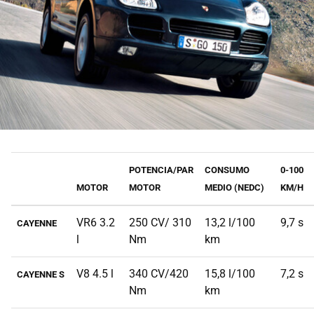
POTENCIA/PAR
CONSUMO
0-100
MOTOR
MOTOR
MEDIO (NEDC)
KM/H
VR6 3.2
250 CV/ 310
13,2 l/100
9,7 s
CAYENNE
l
Nm
km
V8 4.5 l
340 CV/420
15,8 l/100
7,2 s
CAYENNE S
Nm
km