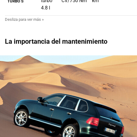
turbo
CV/750 Nm
km
TURBO S
4.8 l
La importancia del mantenimiento