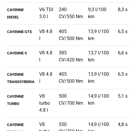
V6 TDI
240
9,3 l/100
8,3 s
CAYENNE
3.0 l
CV/550 Nm
km
DIESEL
V8 4.8
405
13,9 l/100
6,5 s
CAYENNE GTS
l
CV/500 Nm
km
V8 4.8
385
13,7 l/100
6,6 s
CAYENNE S
l
CV/420 Nm
km
V8 4.8
405
13,9 l/100
6,5 s
CAYENNE
l
CV/500 Nm
km
TRANSSYBERIA
V8
500
14,9 l/100
5,1 s
CAYENNE
turbo
CV/700 Nm
km
TURBO
4.8 l
V8
550
14,9 l/100
4,8 s
CAYENNE