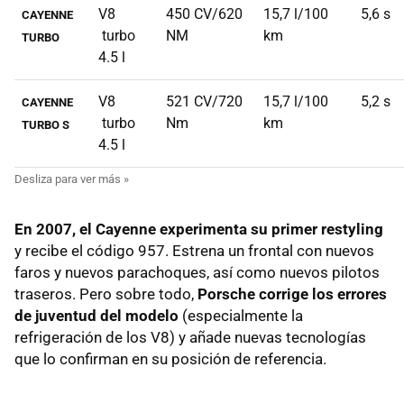
V8
450 CV/620
15,7 l/100
5,6 s
CAYENNE
turbo
NM
km
TURBO
4.5 l
V8
521 CV/720
15,7 l/100
5,2 s
CAYENNE
turbo
Nm
km
TURBO S
4.5 l
En 2007, el Cayenne experimenta su primer restyling
y recibe el código 957. Estrena un frontal con nuevos
faros y nuevos parachoques, así como nuevos pilotos
traseros. Pero sobre todo,
Porsche corrige los errores
de juventud del modelo
(especialmente la
refrigeración de los V8) y añade nuevas tecnologías
que lo confirman en su posición de referencia.