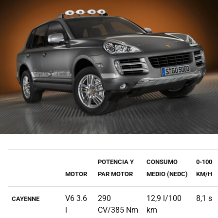
POTENCIA Y
CONSUMO
0-100
MOTOR
PAR MOTOR
MEDIO (NEDC)
KM/H
V6 3.6
290
12,9 l/100
8,1 s
CAYENNE
l
CV/385 Nm
km