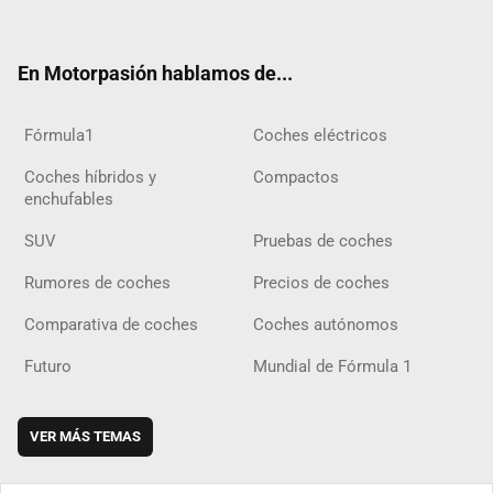
ter
ebo
ube
agra
gra
boar
ok
ok
m
m
d
En Motorpasión hablamos de...
Fórmula1
Coches eléctricos
Coches híbridos y
Compactos
enchufables
SUV
Pruebas de coches
Rumores de coches
Precios de coches
Comparativa de coches
Coches autónomos
Futuro
Mundial de Fórmula 1
VER MÁS TEMAS