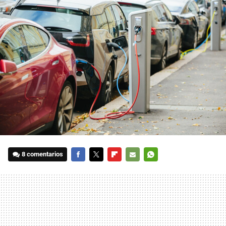
8 comentarios
FACEBOOK
TWITTER
FLIPBOARD
E-
WHATSAPP
MAIL