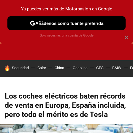
Ya puedes ver más de Motorpasion en Google
Añádenos como fuente preferida
GUÍAS DE COMPRA
OFERTAS DE COCHES
CONSEJOS
Solo necesitas una cuenta de Google
×
HOY SE HABLA DE
Seguridad
Calor
China
Gasolina
GPS
BMW
F
Los coches eléctricos baten récords
de venta en Europa, España incluida,
pero todo el mérito es de Tesla