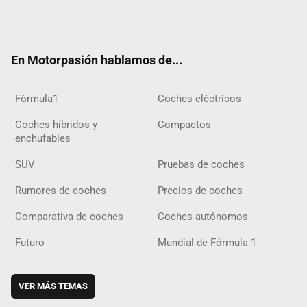
Twit
Fac
Yout
Inst
Tele
RSS
Flip
Tikt
ter
ebo
ube
agra
gra
boar
ok
ok
m
m
d
En Motorpasión hablamos de...
Fórmula1
Coches eléctricos
Coches híbridos y
Compactos
enchufables
SUV
Pruebas de coches
Rumores de coches
Precios de coches
Comparativa de coches
Coches autónomos
Futuro
Mundial de Fórmula 1
VER MÁS TEMAS