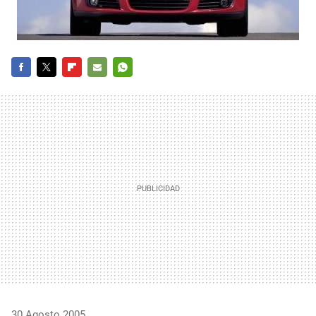
FACEBOOK
TWITTER
FLIPBOARD
E-
WHATSAPP
MAIL
30 Agosto 2005