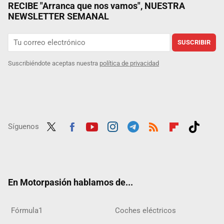
RECIBE "Arranca que nos vamos", NUESTRA
NEWSLETTER SEMANAL
SUSCRIBIR
Suscribiéndote aceptas nuestra
política de privacidad
Síguenos
Twit
Fac
Yout
Inst
Tele
RSS
Flip
Tikt
ter
ebo
ube
agra
gra
boar
ok
ok
m
m
d
En Motorpasión hablamos de...
Fórmula1
Coches eléctricos