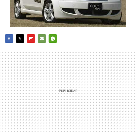
FACEBOOK
TWITTER
FLIPBOARD
E-
WHATSAPP
MAIL