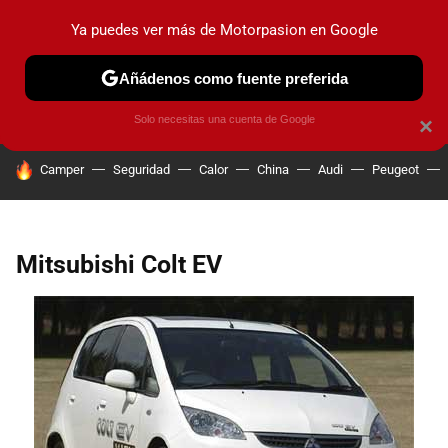
Ya puedes ver más de Motorpasion en Google
PRUEBAS
COCHES ELÉCTRICOS
OBSERVATORIO
F1
Añádenos como fuente preferida
Solo necesitas una cuenta de Google
×
HOY SE HABLA DE
Camper
Seguridad
Calor
China
Audi
Peugeot
Mitsubishi Colt EV