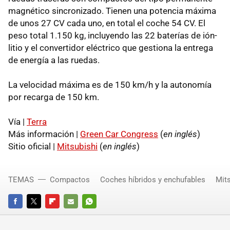
magnético sincronizado. Tienen una potencia máxima
de unos 27 CV cada uno, en total el coche 54 CV. El
peso total 1.150 kg, incluyendo las 22 baterías de ión-
litio y el convertidor eléctrico que gestiona la entrega
de energía a las ruedas.
La velocidad máxima es de 150 km/h y la autonomía
por recarga de 150 km.
Vía |
Terra
Más información |
Green Car Congress
(
en inglés
)
Sitio oficial |
Mitsubishi
(
en inglés
)
TEMAS
Compactos
Coches híbridos y enchufables
Mits
FACEBOOK
TWITTER
FLIPBOARD
E-
WHATSAPP
MAIL