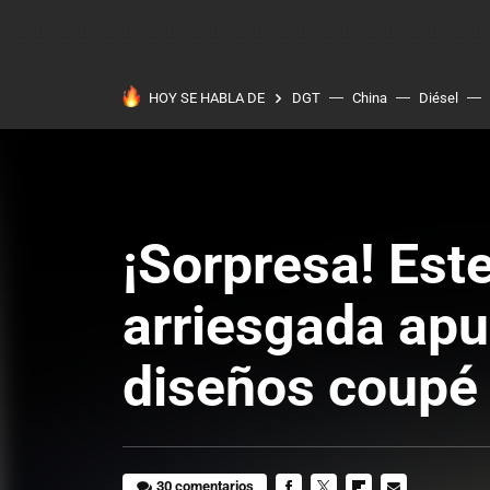
HOY SE HABLA DE
DGT
China
Diésel
¡Sorpresa! Est
arriesgada apu
diseños coupé
30 comentarios