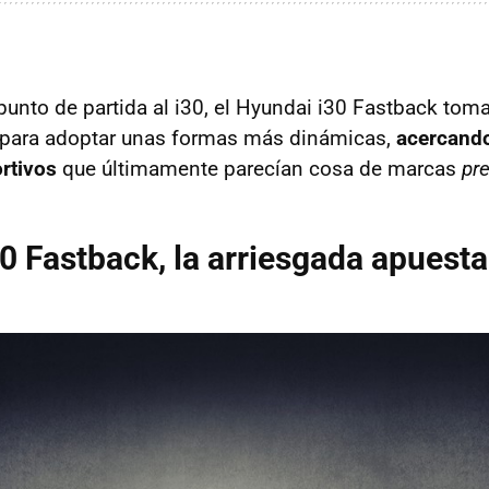
to de partida al i30, el Hyundai i30 Fastback toma 
e para adoptar unas formas más dinámicas,
acercando
rtivos
que últimamente parecían cosa de marcas
pr
0 Fastback, la arriesgada apuest