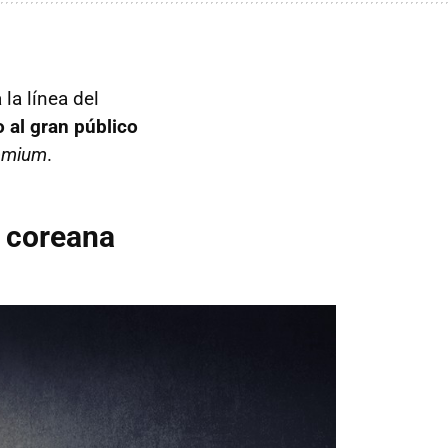
la línea del
 al gran público
emium
.
a coreana