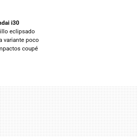
dai i30
illo eclipsado
a variante poco
ompactos coupé