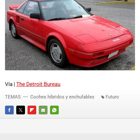
Vía |
The Detroit Bureau
TEMAS
Coches híbridos y enchufables
Futuro
FACEBOOK
TWITTER
FLIPBOARD
E-
WHATSAPP
MAIL