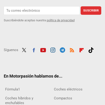
SUSCRIBIR
Suscribiéndote aceptas nuestra
política de privacidad
Síguenos
Twit
Fac
Yout
Inst
Tele
RSS
Flip
Tikt
ter
ebo
ube
agra
gra
boar
ok
ok
m
m
d
En Motorpasión hablamos de...
Fórmula1
Coches eléctricos
Coches híbridos y
Compactos
enchufables