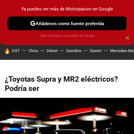
Ya puedes ver más de Motorpasion en Google
PRUEBAS
COCHES ELÉCTRICOS
OBSERVATORIO
F1
Añádenos como fuente preferida
Solo necesitas una cuenta de Google
×
HOY SE HABLA DE
DGT
China
Diésel
Gasolina
Xiaomi
Mercedes-Be
¿Toyotas Supra y MR2 eléctricos?
Podría ser