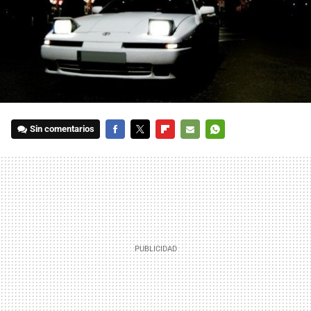
Sin comentarios
FACEBOOK
TWITTER
FLIPBOARD
E-
WHATSAPP
MAIL