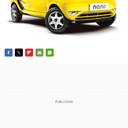
FACEBOOK
TWITTER
FLIPBOARD
E-
WHATSAPP
MAIL