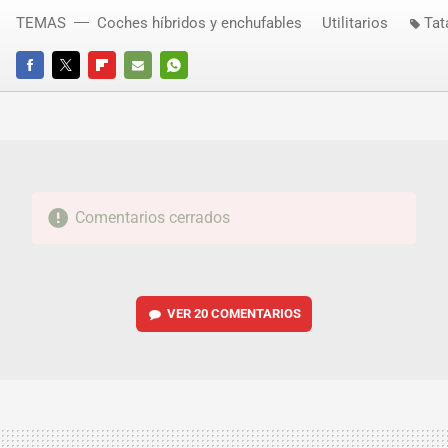
TEMAS
Coches híbridos y enchufables
Utilitarios
Tat
FACEBOOK
TWITTER
FLIPBOARD
E-
WHATSAPP
MAIL
Comentarios cerrados
VER
20 COMENTARIOS