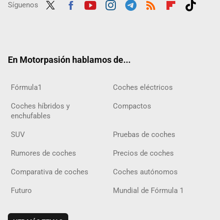
Síguenos
Twit
Fac
Yout
Inst
Tele
RSS
Flip
Tikt
ter
ebo
ube
agra
gra
boar
ok
ok
m
m
d
En Motorpasión hablamos de...
Fórmula1
Coches eléctricos
Coches híbridos y
Compactos
enchufables
SUV
Pruebas de coches
Rumores de coches
Precios de coches
Comparativa de coches
Coches autónomos
Futuro
Mundial de Fórmula 1