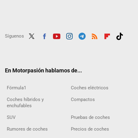
Síguenos
Twit
Fac
Yout
Inst
Tele
RSS
Flip
Tikt
ter
ebo
ube
agra
gra
boar
ok
ok
m
m
d
En Motorpasión hablamos de...
Fórmula1
Coches eléctricos
Coches híbridos y
Compactos
enchufables
SUV
Pruebas de coches
Rumores de coches
Precios de coches