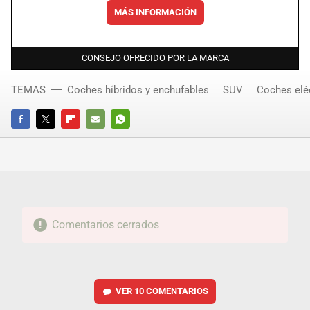
MÁS INFORMACIÓN
CONSEJO OFRECIDO POR LA MARCA
TEMAS
Coches híbridos y enchufables
SUV
Coches elé
FACEBOOK
TWITTER
FLIPBOARD
E-
WHATSAPP
MAIL
Comentarios cerrados
VER
10 COMENTARIOS