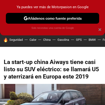
Ya puedes ver más de Motorpasion en Google
MENÚ
NUEVO
Añádenos como fuente preferida
PRUEBAS
COCHES ELÉCTRICOS
OBSERVATORIO
F1
Solo necesitas una cuenta de Google
×
HOY SE HABLA DE
Seguridad
Calor
China
Gasolina
GPS
BMW
F
La start-up china Aiways tiene casi
listo su SUV eléctrico: se llamará U5
y aterrizará en Europa este 2019