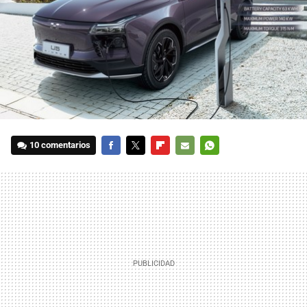
10 comentarios
FACEBOOK
TWITTER
FLIPBOARD
E-
WHATSAPP
MAIL