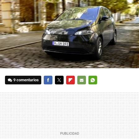
9 comentarios
FACEBOOK
TWITTER
FLIPBOARD
E-
WHATSAPP
MAIL