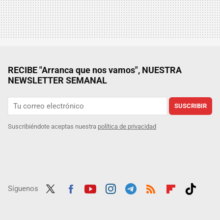
RECIBE "Arranca que nos vamos", NUESTRA
NEWSLETTER SEMANAL
SUSCRIBIR
Suscribiéndote aceptas nuestra
política de privacidad
Síguenos
Twit
Fac
Yout
Inst
Tele
RSS
Flip
Tikt
ter
ebo
ube
agra
gra
boar
ok