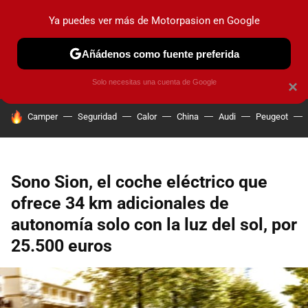
Ya puedes ver más de Motorpasion en Google
PRUEBAS
COCHES ELÉCTRICOS
OBSERVATORIO
F1
Añádenos como fuente preferida
Solo necesitas una cuenta de Google
×
HOY SE HABLA DE
Camper
Seguridad
Calor
China
Audi
Peugeot
Sono Sion, el coche eléctrico que
ofrece 34 km adicionales de
autonomía solo con la luz del sol, por
25.500 euros