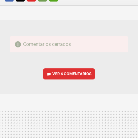
FACEBOOK
TWITTER
FLIPBOARD
E-
WHATSAPP
MAIL
Comentarios cerrados
VER
6 COMENTARIOS