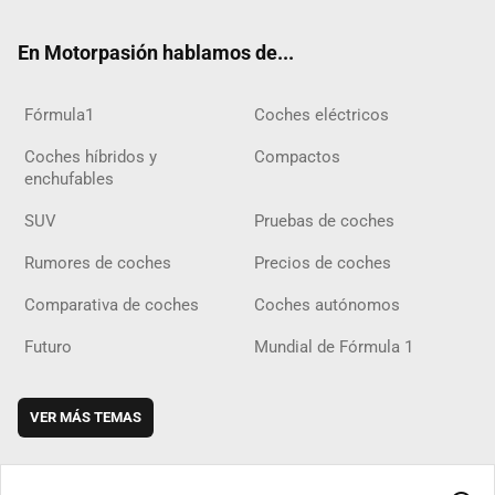
ok
m
m
d
En Motorpasión hablamos de...
Fórmula1
Coches eléctricos
Coches híbridos y
Compactos
enchufables
SUV
Pruebas de coches
Rumores de coches
Precios de coches
Comparativa de coches
Coches autónomos
Futuro
Mundial de Fórmula 1
VER MÁS TEMAS