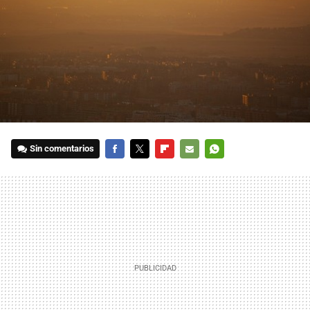
Sin comentarios
FACEBOOK
TWITTER
FLIPBOARD
E-
WHATSAPP
MAIL