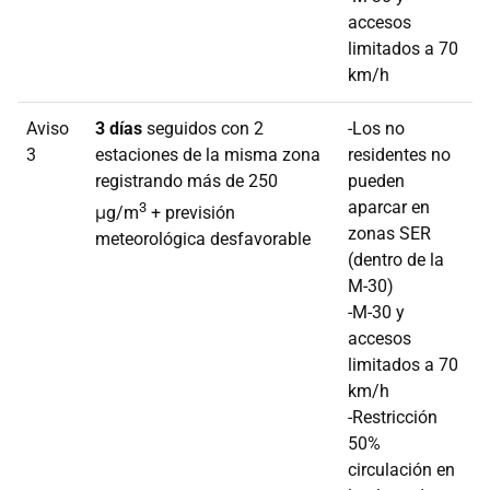
accesos
limitados a 70
km/h
Aviso
3 días
seguidos con 2
-Los no
3
estaciones de la misma zona
residentes no
registrando más de 250
pueden
aparcar en
3
μg/m
+ previsión
zonas SER
meteorológica desfavorable
(dentro de la
M-30)
-M-30 y
accesos
limitados a 70
km/h
-Restricción
50%
circulación en