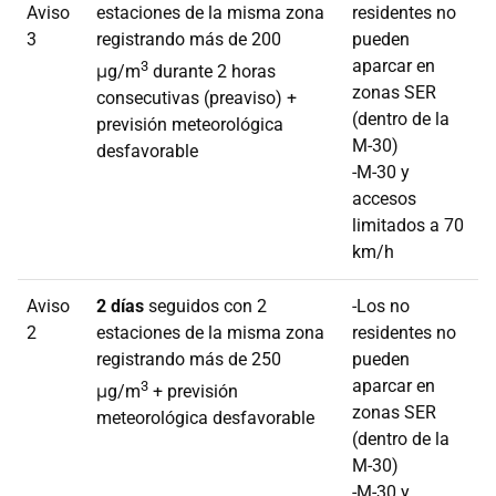
Aviso
estaciones de la misma zona
residentes no
3
registrando más de 200
pueden
aparcar en
3
μg/m
durante 2 horas
zonas SER
consecutivas (preaviso) +
(dentro de la
previsión meteorológica
M-30)
desfavorable
-M-30 y
accesos
limitados a 70
km/h
Aviso
2 días
seguidos con 2
-Los no
2
estaciones de la misma zona
residentes no
registrando más de 250
pueden
aparcar en
3
μg/m
+ previsión
zonas SER
meteorológica desfavorable
(dentro de la
M-30)
-M-30 y