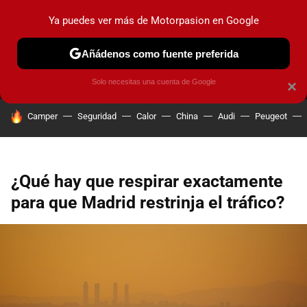
Ya puedes ver más de Motorpasion en Google
MENÚ
NUEVO
Añádenos como fuente preferida
PRUEBAS
COCHES ELÉCTRICOS
OBSERVATORIO
F1
Solo necesitas una cuenta de Google
×
HOY SE HABLA DE
Camper
Seguridad
Calor
China
Audi
Peugeot
¿Qué hay que respirar exactamente
para que Madrid restrinja el tráfico?