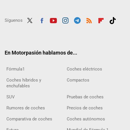
Síguenos
Twit
Fac
Yout
Inst
Tele
RSS
Flip
Tikt
ter
ebo
ube
agra
gra
boar
ok
ok
m
m
d
En Motorpasión hablamos de...
Fórmula1
Coches eléctricos
Coches híbridos y
Compactos
enchufables
SUV
Pruebas de coches
Rumores de coches
Precios de coches
Comparativa de coches
Coches autónomos