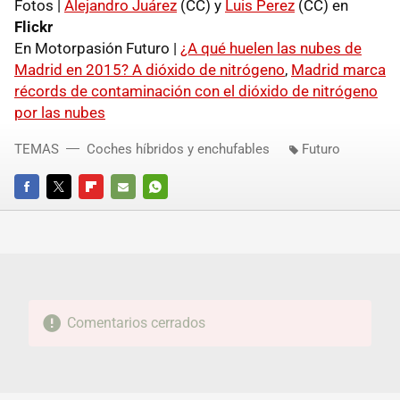
Fotos |
Alejandro Juárez
(CC) y
Luis Perez
(CC) en
Flickr
En Motorpasión Futuro |
¿A qué huelen las nubes de
Madrid en 2015? A dióxido de nitrógeno
,
Madrid marca
récords de contaminación con el dióxido de nitrógeno
por las nubes
TEMAS
Coches híbridos y enchufables
Futuro
FACEBOOK
TWITTER
FLIPBOARD
E-
WHATSAPP
MAIL
Comentarios cerrados