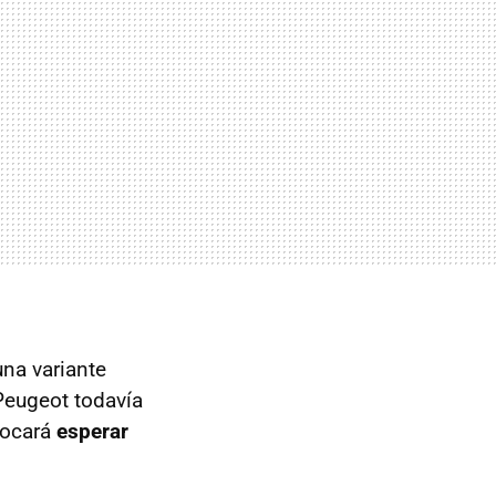
una variante
 Peugeot todavía
 tocará
esperar