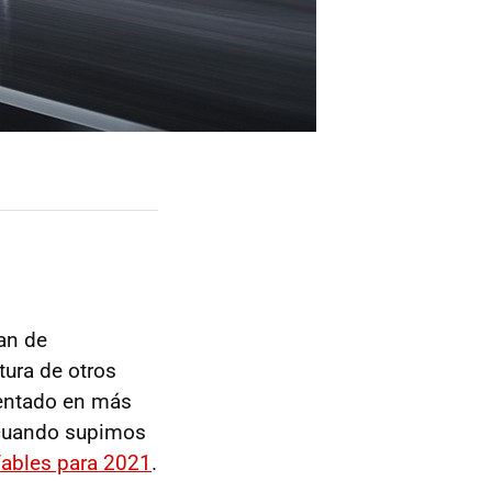
an de
tura de otros
entado en más
 cuando supimos
fables para 2021
.