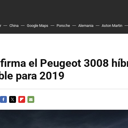
r
China
Google Maps
Porsche
Alemania
Aston Martin
firma el Peugeot 3008 híb
ble para 2019
FACEBOOK
TWITTER
FLIPBOARD
E-
MAIL