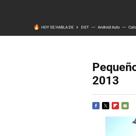
HOY SE HABLA DE
DGT
Android Auto
Calo
Pequeños
2013
FACEBOOK
TWITTER
FLIPBOARD
E-
MAIL