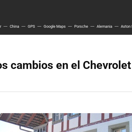
r
China
GPS
Google Maps
Porsche
Alemania
Aston 
 cambios en el Chevrolet