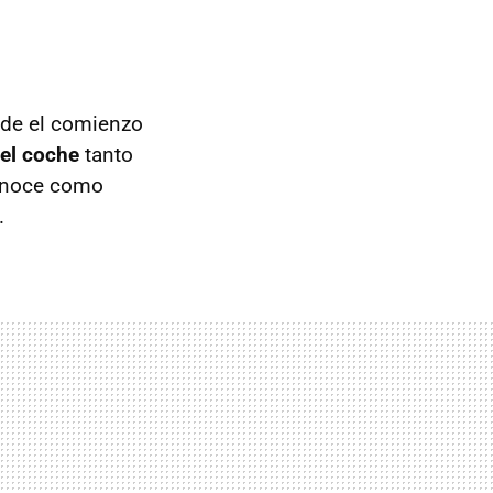
sde el comienzo
el coche
tanto
conoce como
.