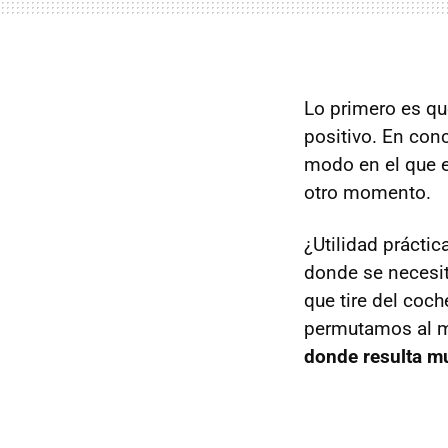
Lo primero es q
positivo. En con
modo en el que el
otro momento.
¿Utilidad prácti
donde se necesit
que tire del coch
permutamos al m
donde resulta m