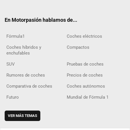
ter
ebo
ube
agra
gra
boar
ok
ok
m
m
d
En Motorpasión hablamos de...
Fórmula1
Coches eléctricos
Coches híbridos y
Compactos
enchufables
SUV
Pruebas de coches
Rumores de coches
Precios de coches
Comparativa de coches
Coches autónomos
Futuro
Mundial de Fórmula 1
VER MÁS TEMAS