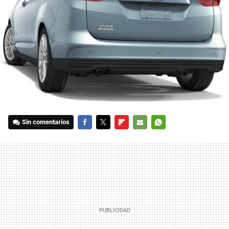
Sin comentarios
FACEBOOK
TWITTER
FLIPBOARD
E-
WHATSAPP
MAIL