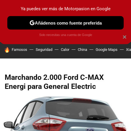
Ya puedes ver más de Motorpasion en Google
PRUEBAS
COCHES ELÉCTRICOS
OBSERVATORIO
F1
Añádenos como fuente preferida
Solo necesitas una cuenta de Google
×
HOY SE HABLA DE
Famosos
Seguridad
Calor
China
Google Maps
Xi
Marchando 2.000 Ford C-MAX
Energi para General Electric