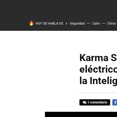
HOY SE HABLA DE
Seguridad
Calor
China
Karma SC
eléctric
la Inteli
1 comentario
FA