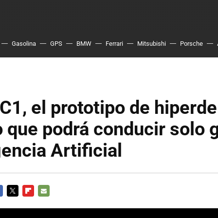
Gasolina
GPS
BMW
Ferrari
Mitsubishi
Porsche
1, el prototipo de hiperde
o que podrá conducir solo 
gencia Artificial
CEBOOK
TWITTER
FLIPBOARD
E-
MAIL