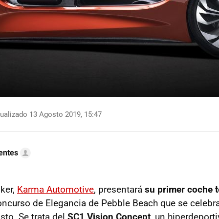
ualizado 13 Agosto 2019, 15:47
uentes
sker,
Karma Automotive
, presentará
su primer coche 
oncurso de Elegancia de Pebble Beach que se celebr
sto. Se trata del
SC1 Vision Concept
, un hiperdeport