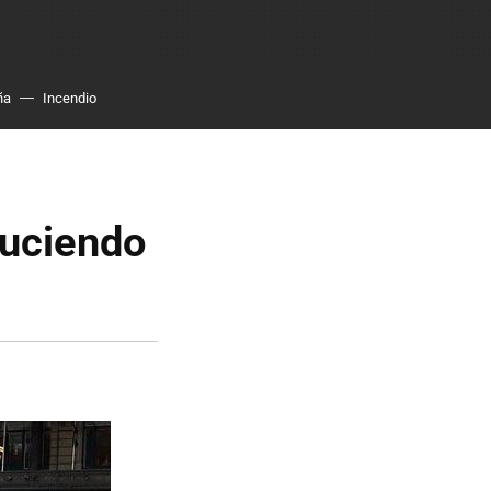
ña
Incendio
duciendo