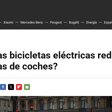
Xiaomi
Mercedes-Benz
Peugeot
Bugatti
Energía
Espa
as bicicletas eléctricas re
as de coches?
FACEBOOK
TWITTER
FLIPBOARD
E-
MAIL