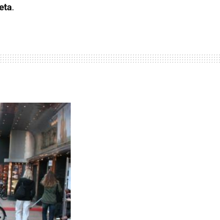
eta
.