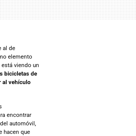
 al de
como elemento
e está viendo un
as bicicletas de
 al vehículo
s
ara encontrar
del automóvil,
te hacen que