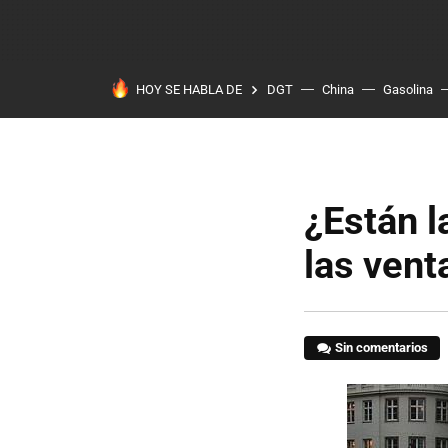
HOY SE HABLA DE
DGT
China
Gasolina
¿Están l
las vent
Sin comentarios