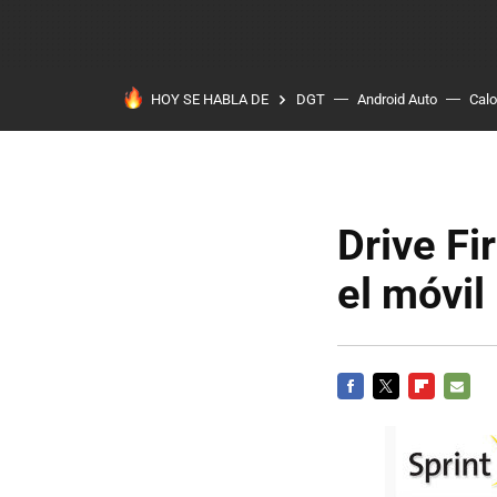
HOY SE HABLA DE
DGT
Android Auto
Calo
Drive Fi
el móvil
FACEBOOK
TWITTER
FLIPBOARD
E-
MAIL