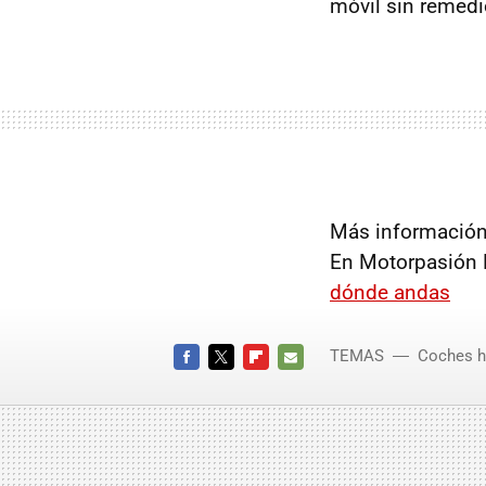
móvil sin remedi
Más información
En Motorpasión 
dónde andas
TEMAS
Coches h
FACEBOOK
TWITTER
FLIPBOARD
E-
MAIL