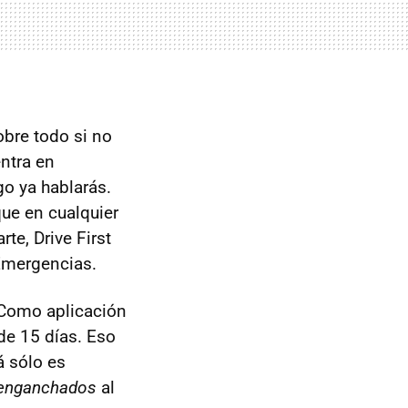
obre todo si no
entra en
ego ya hablarás.
ue en cualquier
te, Drive First
 Emergencias.
 Como aplicación
 de 15 días. Eso
á sólo es
enganchados
al