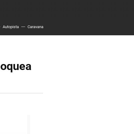
Autopista
Caravana
bloquea