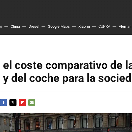
or
China
Diésel
Google Maps
Xiaomi
CUPRA
Aleman
 el coste comparativo de l
a y del coche para la socie
FACEBOOK
TWITTER
FLIPBOARD
E-
MAIL