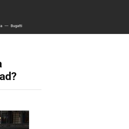
ia
Bugatti
a
dad?