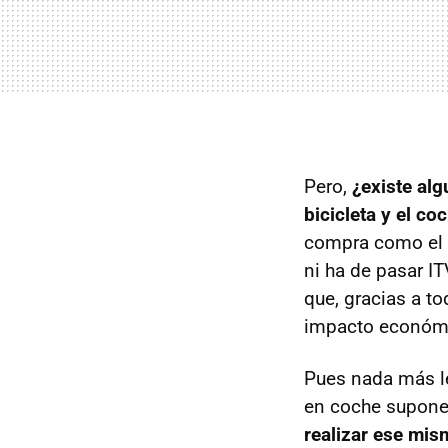
Pero,
¿existe alg
bicicleta y el co
compra como el a
ni ha de pasar IT
que, gracias a to
impacto económic
Pues nada más le
en coche supone 
realizar ese mis