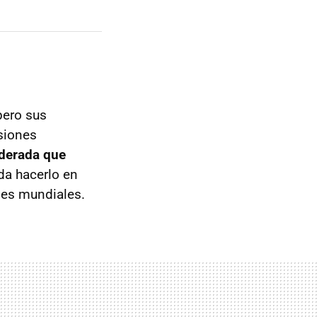
pero sus
siones
oderada que
da hacerlo en
es mundiales.