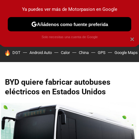
Ya puedes ver más de Motorpasion en Google
PRUEBAS
COCHES ELÉCTRICOS
OBSERVATORIO
F1
Añádenos como fuente preferida
Solo necesitas una cuenta de Google
×
HOY SE HABLA DE
DGT
Android Auto
Calor
China
GPS
Google Maps
BYD quiere fabricar autobuses
eléctricos en Estados Unidos