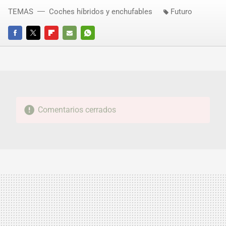
TEMAS
Coches híbridos y enchufables
Futuro
FACEBOOK
TWITTER
FLIPBOARD
E-
WHATSAPP
MAIL
Comentarios cerrados