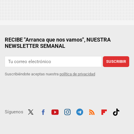
RECIBE "Arranca que nos vamos", NUESTRA
NEWSLETTER SEMANAL
SUSCRIBIR
Suscribiéndote aceptas nuestra
política de privacidad
Síguenos
Twit
Fac
Yout
Inst
Tele
RSS
Flip
Tikt
ter
ebo
ube
agra
gra
boar
ok