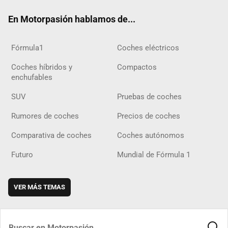
ok
m
m
d
En Motorpasión hablamos de...
Fórmula1
Coches eléctricos
Coches híbridos y
Compactos
enchufables
SUV
Pruebas de coches
Rumores de coches
Precios de coches
Comparativa de coches
Coches autónomos
Futuro
Mundial de Fórmula 1
VER MÁS TEMAS