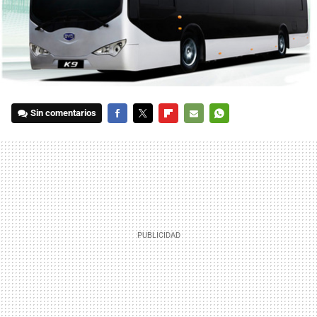
Sin comentarios
FACEBOOK
TWITTER
FLIPBOARD
E-
WHATSAPP
MAIL