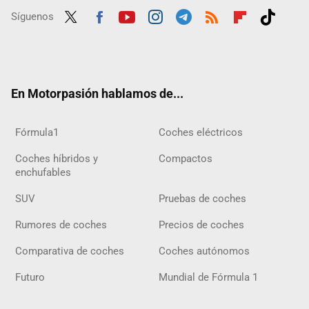
Síguenos
Twit
Fac
Yout
Inst
Tele
RSS
Flip
Tikt
ter
ebo
ube
agra
gra
boar
ok
ok
m
m
d
En Motorpasión hablamos de...
Fórmula1
Coches eléctricos
Coches híbridos y
Compactos
enchufables
SUV
Pruebas de coches
Rumores de coches
Precios de coches
Comparativa de coches
Coches autónomos
Futuro
Mundial de Fórmula 1