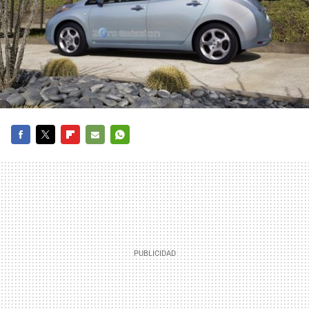
FACEBOOK
TWITTER
FLIPBOARD
E-
WHATSAPP
MAIL