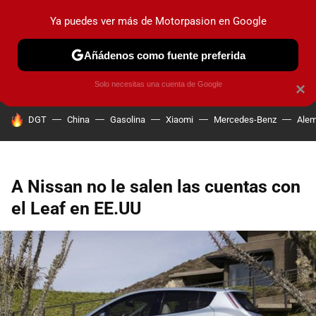
Ya puedes ver más de Motorpasion en Google
PRUEBAS
COCHES ELÉCTRICOS
OBSERVATORIO
F1
Añádenos como fuente preferida
Solo necesitas una cuenta de Google
×
HOY SE HABLA DE
DGT
China
Gasolina
Xiaomi
Mercedes-Benz
Alem
A Nissan no le salen las cuentas con
el Leaf en EE.UU