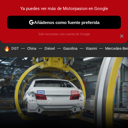
Ya puedes ver más de Motorpasion en Google
MENÚ
NUEVO
Añádenos como fuente preferida
PRUEBAS
COCHES ELÉCTRICOS
OBSERVATORIO
F1
Solo necesitas una cuenta de Google
×
HOY SE HABLA DE
DGT
China
Diésel
Gasolina
Xiaomi
Mercedes-Be