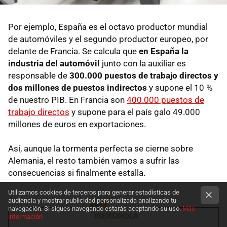
Por ejemplo, España es el octavo productor mundial
de automóviles y el segundo productor europeo, por
delante de Francia. Se calcula que
en España la
industria del automóvil
junto con la auxiliar es
responsable de
300.000 puestos de trabajo directos y
dos millones de puestos indirectos
y supone el 10 %
de nuestro PIB. En Francia son
400.000 puestos de
trabajo directos
y supone para el país galo 49.000
millones de euros en exportaciones.
Así, aunque la tormenta perfecta se cierne sobre
Alemania, el resto también vamos a sufrir las
consecuencias si finalmente estalla.
Utilizamos cookies de terceros para generar estadísticas de
audiencia y mostrar publicidad personalizada analizando tu
navegación. Si sigues navegando estarás aceptando su uso.
Más
información