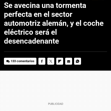
Se avecina una tormenta
perfecta en el sector
automotriz alemán, y el coche
eléctrico será el
desencadenante
133 comentarios
FACEBOOK
TWITTER
FLIPBOARD
E-
WHATSAPP
MAIL