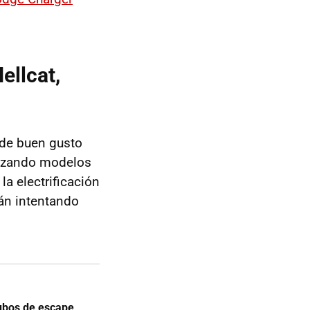
ellcat,
 de buen gusto
anzando modelos
la electrificación
tán intentando
tubos de escape