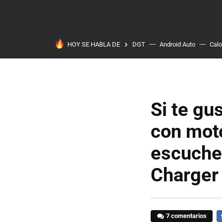
HOY SE HABLA DE
DGT
Android Auto
Calo
Si te gu
con mot
escuches
Charger 
7 comentarios