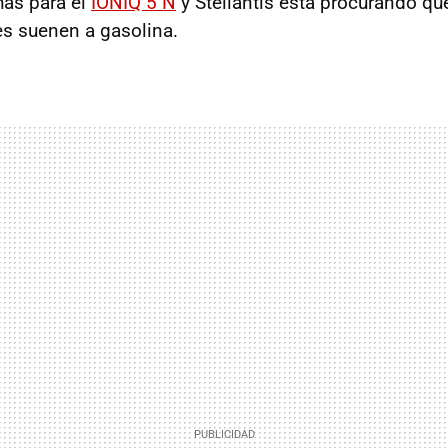
as para el
IONIQ 5 N
y Stellantis está procurando qu
s suenen a gasolina.