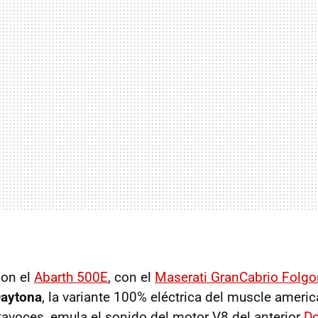
con el
Abarth 500E
, con el
Maserati GranCabrio Folgo
Daytona
, la variante 100% eléctrica del muscle americ
tavoces, emula el sonido del motor V8 del anterior
Do