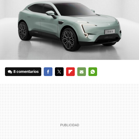
8 comentarios
FACEBOOK
TWITTER
FLIPBOARD
E-
WHATSAPP
MAIL