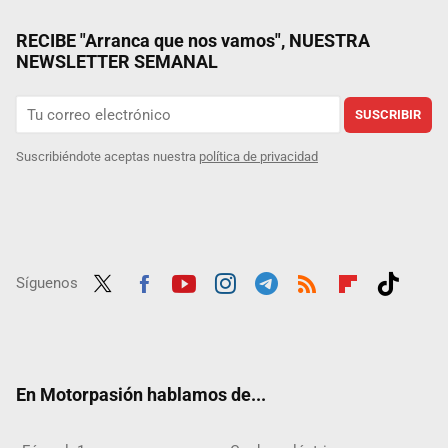
RECIBE "Arranca que nos vamos", NUESTRA
NEWSLETTER SEMANAL
SUSCRIBIR
Suscribiéndote aceptas nuestra
política de privacidad
Síguenos
Twit
Fac
Yout
Inst
Tele
RSS
Flip
Tikt
ter
ebo
ube
agra
gra
boar
ok
ok
m
m
d
En Motorpasión hablamos de...