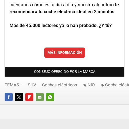
cuéntanos cómo es tu día a día y nuestro algoritmo
te
recomendará tu coche eléctrico ideal en 2 minutos
.
Más de 45.000 lectores ya lo han probado. ¿Y tú?
MÁS INFORMACIÓN
CONSEJO OFRECIDO POR LA MARCA
TEMAS
SUV
Coches eléctricos
NIO
Coche eléct
FACEBOOK
TWITTER
FLIPBOARD
E-
WHATSAPP
MAIL