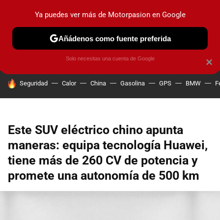
Ya puedes ver más de Motorpasion en Google
PRUEBAS
COCHES ELÉCTRICOS
OBSERVATORIO
F1
Añádenos como fuente preferida
Solo necesitas una cuenta de Google
×
HOY SE HABLA DE
Seguridad
Calor
China
Gasolina
GPS
BMW
F
Este SUV eléctrico chino apunta
maneras: equipa tecnología Huawei,
tiene más de 260 CV de potencia y
promete una autonomía de 500 km