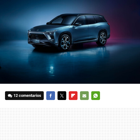
12 comentarios
FACEBOOK
TWITTER
FLIPBOARD
E-
WHATSAPP
MAIL