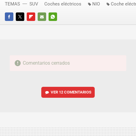
TEMAS
SUV
Coches eléctricos
NIO
Coche eléct
FACEBOOK
TWITTER
FLIPBOARD
E-
WHATSAPP
MAIL
Comentarios cerrados
VER
12 COMENTARIOS