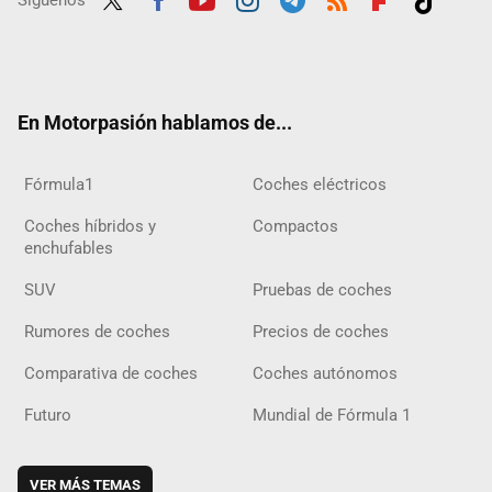
Síguenos
Twit
Fac
Yout
Inst
Tele
RSS
Flip
Tikt
ter
ebo
ube
agra
gra
boar
ok
ok
m
m
d
En Motorpasión hablamos de...
Fórmula1
Coches eléctricos
Coches híbridos y
Compactos
enchufables
SUV
Pruebas de coches
Rumores de coches
Precios de coches
Comparativa de coches
Coches autónomos
Futuro
Mundial de Fórmula 1
VER MÁS TEMAS