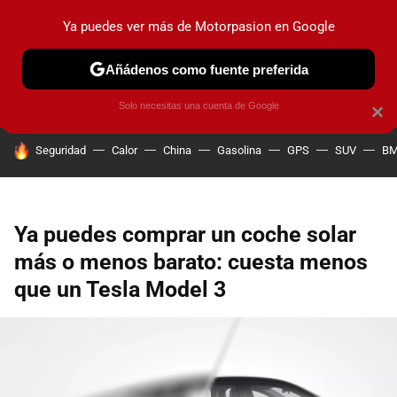
Ya puedes ver más de Motorpasion en Google
PRUEBAS
COCHES ELÉCTRICOS
OBSERVATORIO
F1
Añádenos como fuente preferida
Solo necesitas una cuenta de Google
×
HOY SE HABLA DE
Seguridad
Calor
China
Gasolina
GPS
SUV
B
Ya puedes comprar un coche solar
más o menos barato: cuesta menos
que un Tesla Model 3