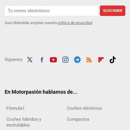
SUSCRIBIR
Suscribiéndote aceptas nuestra
política de privacidad
Síguenos
Twit
Fac
Yout
Inst
Tele
RSS
Flip
Tikt
ter
ebo
ube
agra
gra
boar
ok
ok
m
m
d
En Motorpasión hablamos de...
Fórmula1
Coches eléctricos
Coches híbridos y
Compactos
enchufables