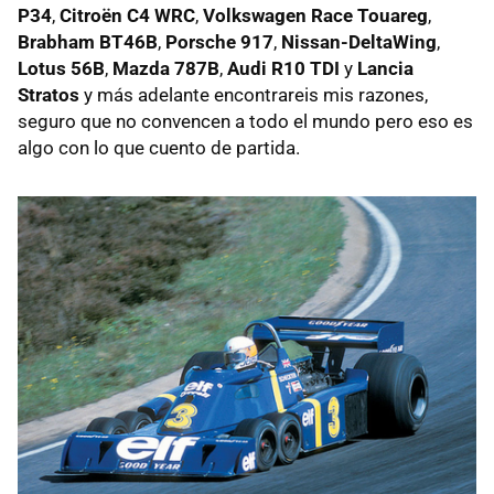
P34
,
Citroën C4 WRC
,
Volkswagen Race Touareg
,
Brabham BT46B
,
Porsche 917
,
Nissan-DeltaWing
,
Lotus 56B
,
Mazda 787B
,
Audi R10 TDI
y
Lancia
Stratos
y más adelante encontrareis mis razones,
seguro que no convencen a todo el mundo pero eso es
algo con lo que cuento de partida.