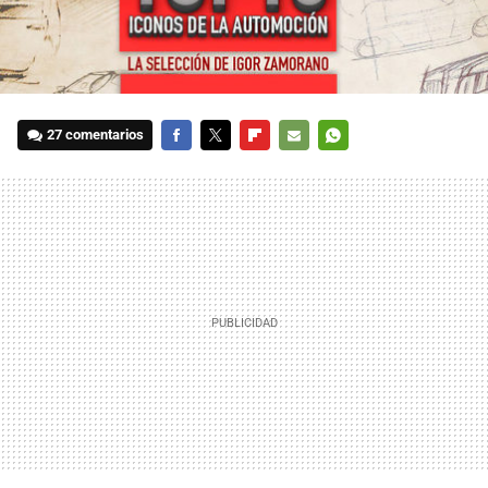
27 comentarios
FACEBOOK
TWITTER
FLIPBOARD
E-
WHATSAPP
MAIL