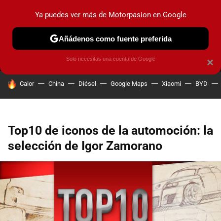
Ya puedes ver más de Motorpasion en Google
MENÚ
NUEVO
Añádenos como fuente preferida
PRUEBAS
COCHES ELÉCTRICOS
OBSERVATORIO
F1
Solo necesitas una cuenta de Google
×
HOY SE HABLA DE
Calor
China
Diésel
Google Maps
Xiaomi
BYD
Top10 de iconos de la automoción: la
selección de Igor Zamorano