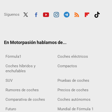
Síguenos
Twit
Fac
Yout
Inst
Tele
RSS
Flip
Tikt
ter
ebo
ube
agra
gra
boar
ok
ok
m
m
d
En Motorpasión hablamos de...
Fórmula1
Coches eléctricos
Coches híbridos y
Compactos
enchufables
SUV
Pruebas de coches
Rumores de coches
Precios de coches
Comparativa de coches
Coches autónomos
Futuro
Mundial de Fórmula 1