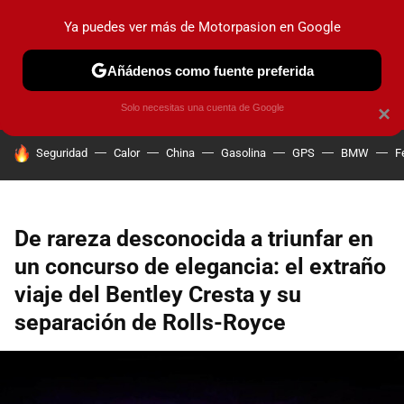
Ya puedes ver más de Motorpasion en Google
PRUEBAS
COCHES ELÉCTRICOS
OBSERVATORIO
F1
Añádenos como fuente preferida
Solo necesitas una cuenta de Google
×
HOY SE HABLA DE
Seguridad
Calor
China
Gasolina
GPS
BMW
F
De rareza desconocida a triunfar en
un concurso de elegancia: el extraño
viaje del Bentley Cresta y su
separación de Rolls-Royce