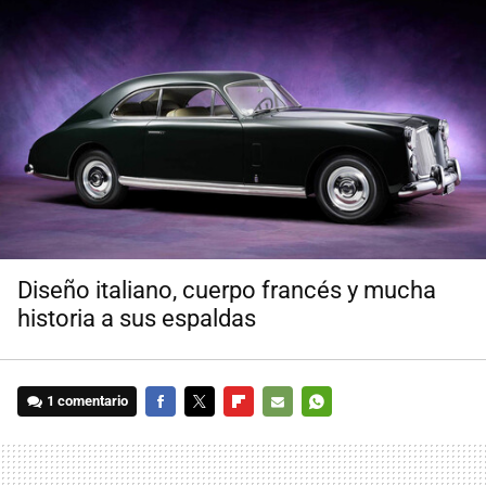
Diseño italiano, cuerpo francés y mucha
historia a sus espaldas
1 comentario
FACEBOOK
TWITTER
FLIPBOARD
E-
WHATSAPP
MAIL