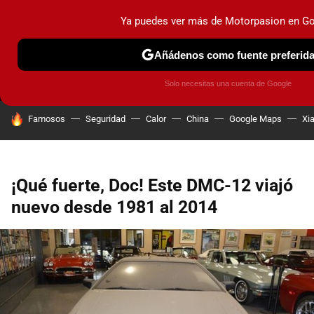
Ya puedes ver más de Motorpasion en G
MENÚ
NUEVO
Añádenos como fuente preferid
PRUEBAS
COCHES ELÉCTRICOS
OBSERVATORIO
F1
Solo necesitas una cuenta de Google
HOY SE HABLA DE
Famosos
Seguridad
Calor
China
Google Maps
Xi
¡Qué fuerte, Doc! Este DMC-12 viajó
nuevo desde 1981 al 2014