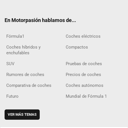
ter
ebo
ube
agra
gra
boar
ok
ok
m
m
d
En Motorpasión hablamos de...
Fórmula1
Coches eléctricos
Coches híbridos y
Compactos
enchufables
SUV
Pruebas de coches
Rumores de coches
Precios de coches
Comparativa de coches
Coches autónomos
Futuro
Mundial de Fórmula 1
VER MÁS TEMAS