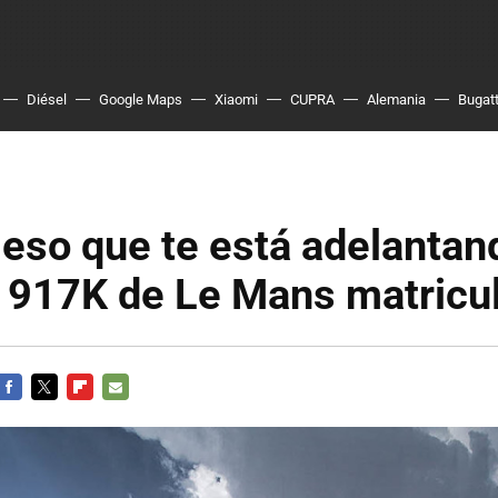
Diésel
Google Maps
Xiaomi
CUPRA
Alemania
Bugatt
eso que te está adelantan
 917K de Le Mans matricu
FACEBOOK
TWITTER
FLIPBOARD
E-
MAIL