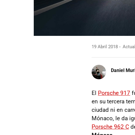
19 Abril 2018
Actual
Daniel Mur
El
Porsche 917
f
en su tercera te
ciudad ni en carr
Mónaco, le da igu
Porsche 962 C
de