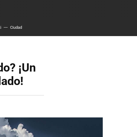
i
Ciudad
do? ¡Un
lado!