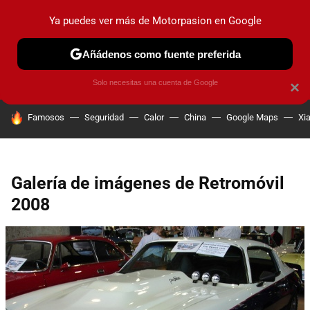
Ya puedes ver más de Motorpasion en Google
PRUEBAS
COCHES ELÉCTRICOS
OBSERVATORIO
F1
Añádenos como fuente preferida
Solo necesitas una cuenta de Google
×
HOY SE HABLA DE
Famosos
Seguridad
Calor
China
Google Maps
Xi
Galería de imágenes de Retromóvil
2008