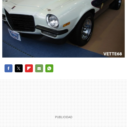
FACEBOOK
TWITTER
FLIPBOARD
E-
WHATSAPP
MAIL