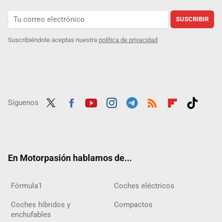
SUSCRIBIR
Suscribiéndote aceptas nuestra
política de privacidad
Síguenos
Twit
Fac
Yout
Inst
Tele
RSS
Flip
Tikt
ter
ebo
ube
agra
gra
boar
ok
ok
m
m
d
En Motorpasión hablamos de...
Fórmula1
Coches eléctricos
Coches híbridos y
Compactos
enchufables