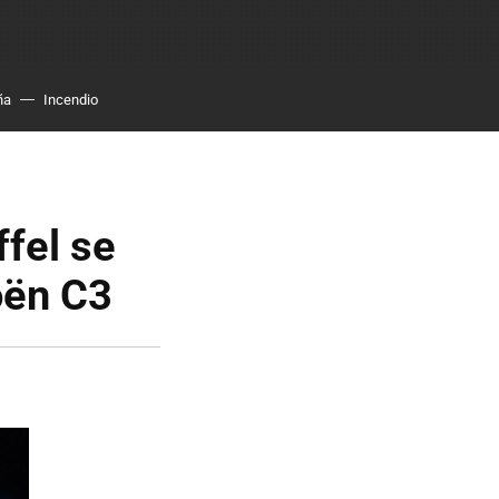
ña
Incendio
ffel se
oën C3