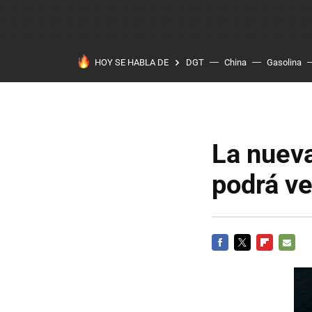
HOY SE HABLA DE
DGT
China
Gasolina
La nueva
podrá ve
FACEBOOK
TWITTER
FLIPBOARD
E-
MAIL