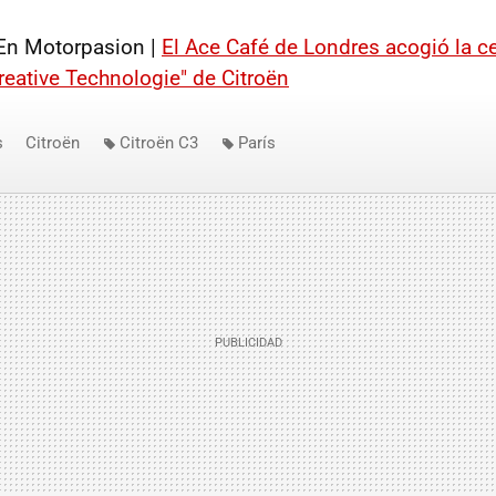
 En Motorpasion |
El Ace Café de Londres acogió la c
reative Technologie" de Citroën
s
Citroën
Citroën C3
París