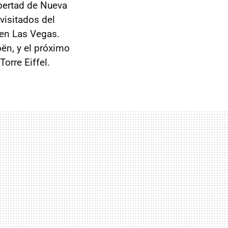
ibertad de Nueva
isitados del
y en Las Vegas.
oën, y el próximo
orre Eiffel.