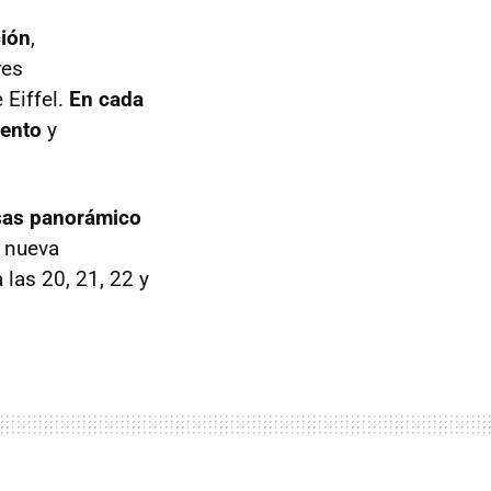
ción
,
res
 Eiffel.
En cada
iento
y
isas panorámico
a nueva
 las 20, 21, 22 y