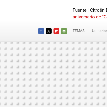
Fuente | Citroën
aniversario de "C
TEMAS
Utilitario
FACEBOOK
TWITTER
FLIPBOARD
E-
MAIL