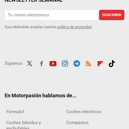
SUSCRIBIR
Suscribiéndote aceptas nuestra
política de privacidad
Síguenos
Twit
Fac
Yout
Inst
Tele
RSS
Flip
Tikt
ter
ebo
ube
agra
gra
boar
ok
ok
m
m
d
En Motorpasión hablamos de...
Fórmula1
Coches eléctricos
Coches híbridos y
Compactos
enchufables