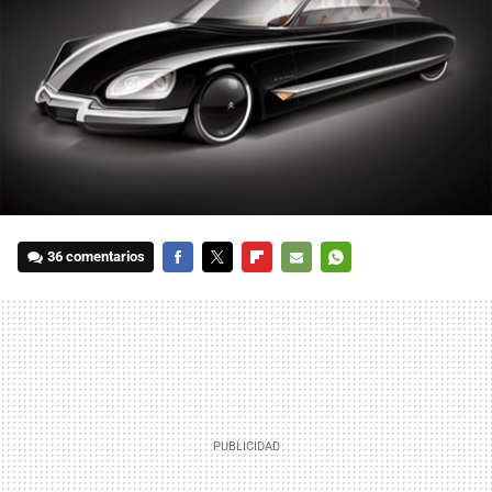
36 comentarios
FACEBOOK
TWITTER
FLIPBOARD
E-
WHATSAPP
MAIL