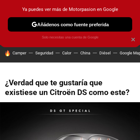
Ya puedes ver más de Motorpasion en Google
PRUEBAS
COCHES ELÉCTRICOS
OBSERVATORIO
F1
Añádenos como fuente preferida
Solo necesitas una cuenta de Google
×
HOY SE HABLA DE
Camper
Seguridad
Calor
China
Diésel
Google Ma
¿Verdad que te gustaría que
existiese un Citroën DS como este?