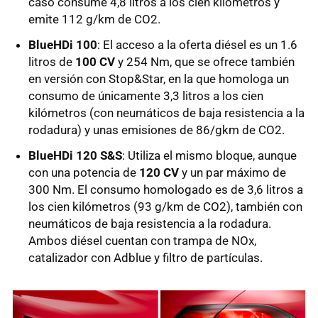
caso consume 4,8 litros a los cien kilómetros y
emite 112 g/km de CO2.
BlueHDi 100
: El acceso a la oferta diésel es un 1.6
litros de
100 CV
y 254 Nm, que se ofrece también
en versión con Stop&Star, en la que homologa un
consumo de únicamente 3,3 litros a los cien
kilómetros (con neumáticos de baja resistencia a la
rodadura) y unas emisiones de 86/gkm de CO2.
BlueHDi 120 S&S
: Utiliza el mismo bloque, aunque
con una potencia de
120 CV
y un par máximo de
300 Nm. El consumo homologado es de 3,6 litros a
los cien kilómetros (93 g/km de CO2), también con
neumáticos de baja resistencia a la rodadura.
Ambos diésel cuentan con trampa de NOx,
catalizador con Adblue y filtro de partículas.