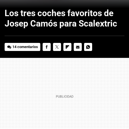
Los tres coches favoritos de
Josep Camós para Scalextric
14 comentarios
FACEBOOK
TWITTER
FLIPBOARD
E-
WHATSAPP
MAIL