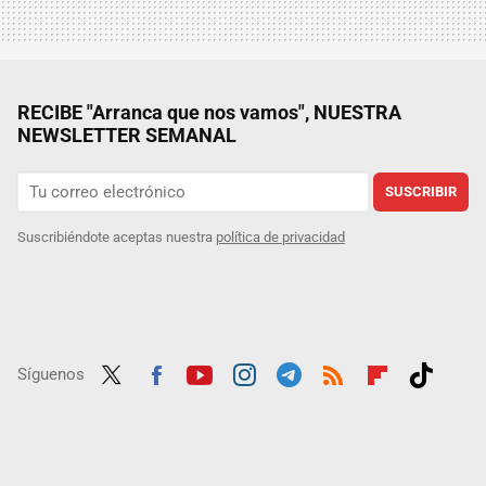
RECIBE "Arranca que nos vamos", NUESTRA
NEWSLETTER SEMANAL
SUSCRIBIR
Suscribiéndote aceptas nuestra
política de privacidad
Síguenos
Twit
Fac
Yout
Inst
Tele
RSS
Flip
Tikt
ter
ebo
ube
agra
gra
boar
ok
ok
m
m
d