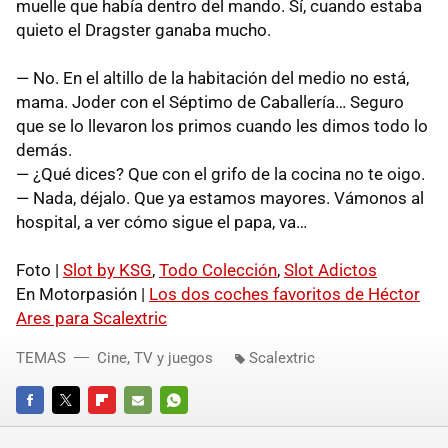
muelle que había dentro del mando. Sí, cuando estaba
quieto el Dragster ganaba mucho.
— No. En el altillo de la habitación del medio no está,
mama. Joder con el Séptimo de Caballería… Seguro
que se lo llevaron los primos cuando les dimos todo lo
demás.
— ¿Qué dices? Que con el grifo de la cocina no te oigo.
— Nada, déjalo. Que ya estamos mayores. Vámonos al
hospital, a ver cómo sigue el papa, va…
Foto |
Slot by KSG
,
Todo Colección
,
Slot Adictos
En Motorpasión |
Los dos coches favoritos de Héctor
Ares para Scalextric
TEMAS
Cine, TV y juegos
Scalextric
FACEBOOK
TWITTER
FLIPBOARD
E-
WHATSAPP