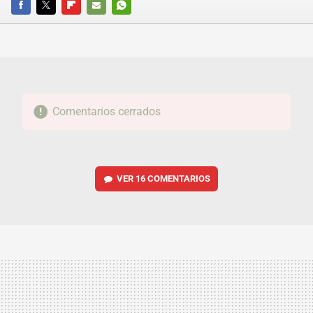
FACEBOOK
TWITTER
FLIPBOARD
E-
WHATSAPP
MAIL
Comentarios cerrados
VER
16 COMENTARIOS