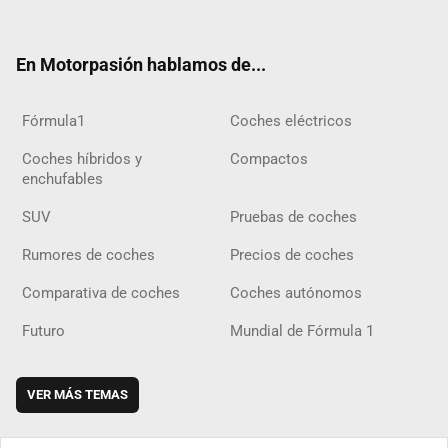
ter
ebo
ube
agra
gra
boar
ok
ok
m
m
d
En Motorpasión hablamos de...
Fórmula1
Coches eléctricos
Coches híbridos y
Compactos
enchufables
SUV
Pruebas de coches
Rumores de coches
Precios de coches
Comparativa de coches
Coches autónomos
Futuro
Mundial de Fórmula 1
VER MÁS TEMAS