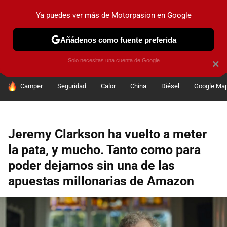
Ya puedes ver más de Motorpasion en Google
PRUEBAS
COCHES ELÉCTRICOS
OBSERVATORIO
F1
Añádenos como fuente preferida
Solo necesitas una cuenta de Google
×
HOY SE HABLA DE
Camper
Seguridad
Calor
China
Diésel
Google Ma
Jeremy Clarkson ha vuelto a meter
la pata, y mucho. Tanto como para
poder dejarnos sin una de las
apuestas millonarias de Amazon