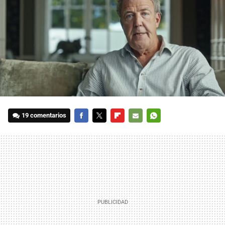
19 comentarios
FACEBOOK
TWITTER
FLIPBOARD
E-
WHATSAPP
MAIL