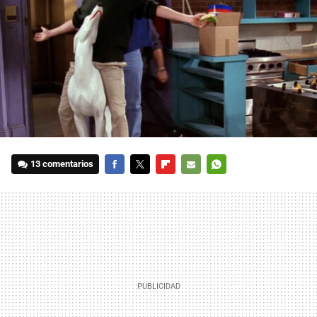
13 comentarios
FACEBOOK
TWITTER
FLIPBOARD
E-
WHATSAPP
MAIL