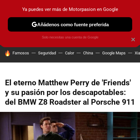
Ya puedes ver más de Motorpasion en Google
PRUEBAS
COCHES ELÉCTRICOS
OBSERVATORIO
F1
Añádenos como fuente preferida
Solo necesitas una cuenta de Google
×
HOY SE HABLA DE
Famosos
Seguridad
Calor
China
Google Maps
Xi
El eterno Matthew Perry de 'Friends'
y su pasión por los descapotables:
del BMW Z8 Roadster al Porsche 911