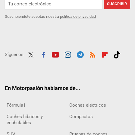
SUSCRIBIR
Suscribiéndote aceptas nuestra
política de privacidad
Síguenos
Twit
Fac
Yout
Inst
Tele
RSS
Flip
Tikt
ter
ebo
ube
agra
gra
boar
ok
ok
m
m
d
En Motorpasión hablamos de...
Fórmula1
Coches eléctricos
Coches híbridos y
Compactos
enchufables
SUV
Pruebas de coches