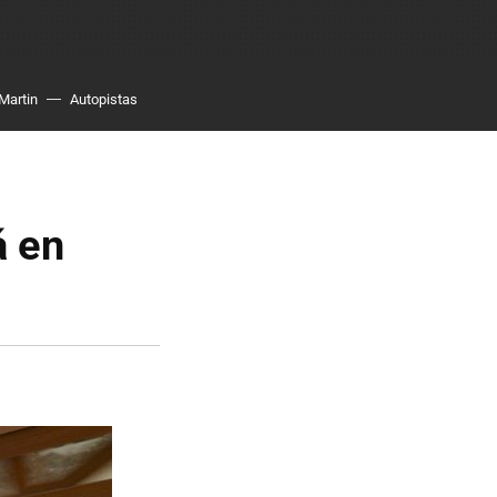
Martin
Autopistas
á en