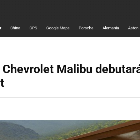
r
China
GPS
Google Maps
Porsche
Alemania
Aston 
 Chevrolet Malibu debutar
t