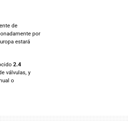
iente de
cionadamente por
Europa estará
nocido
2.4
e válvulas, y
nual o