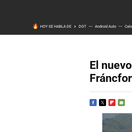
HOY SE HABLA DE
DGT
Android Auto
Calo
El nuevo
Fráncfor
FACEBOOK
TWITTER
FLIPBOARD
E-
MAIL