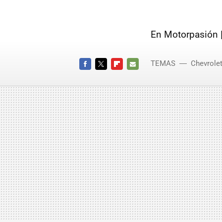
En Motorpasión 
TEMAS
Chevrole
FACEBOOK
TWITTER
FLIPBOARD
E-
MAIL