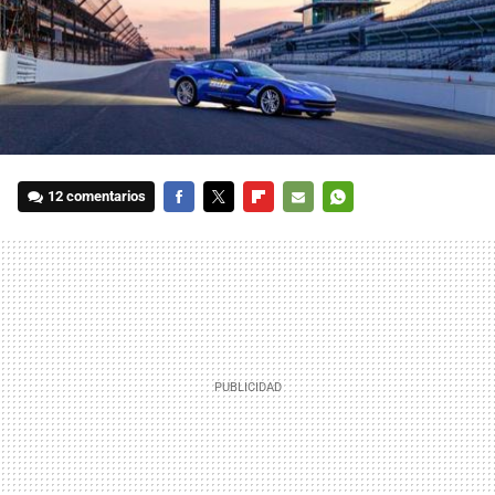
12 comentarios
FACEBOOK
TWITTER
FLIPBOARD
E-
WHATSAPP
MAIL