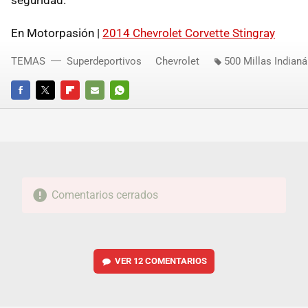
En Motorpasión |
2014 Chevrolet Corvette Stingray
TEMAS
Superdeportivos
Chevrolet
500 Millas Indianá
FACEBOOK
TWITTER
FLIPBOARD
E-
WHATSAPP
MAIL
Comentarios cerrados
VER
12 COMENTARIOS