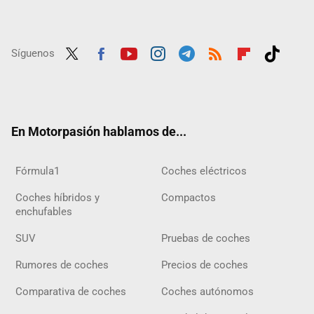
Síguenos
Twit
Fac
Yout
Inst
Tele
RSS
Flip
Tikt
ter
ebo
ube
agra
gra
boar
ok
ok
m
m
d
En Motorpasión hablamos de...
Fórmula1
Coches eléctricos
Coches híbridos y
Compactos
enchufables
SUV
Pruebas de coches
Rumores de coches
Precios de coches
Comparativa de coches
Coches autónomos