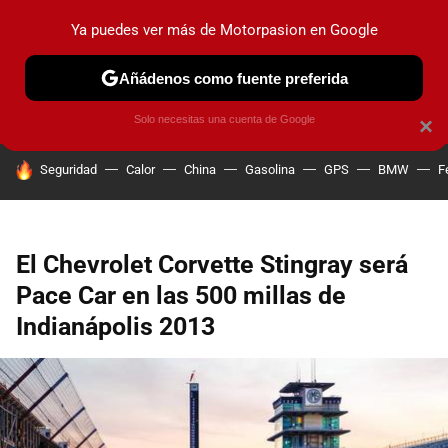
Ya puedes ver más de Motorpasion en Google
PRUEBAS
COCHES ELÉCTRICOS
OBSERVATORIO
F1
Añádenos como fuente preferida
Solo necesitas una cuenta de Google
×
HOY SE HABLA DE
Seguridad
Calor
China
Gasolina
GPS
BMW
F
El Chevrolet Corvette Stingray será
Pace Car en las 500 millas de
Indianápolis 2013