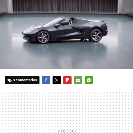
3 comentarios
FACEBOOK
TWITTER
FLIPBOARD
E-
WHATSAPP
MAIL