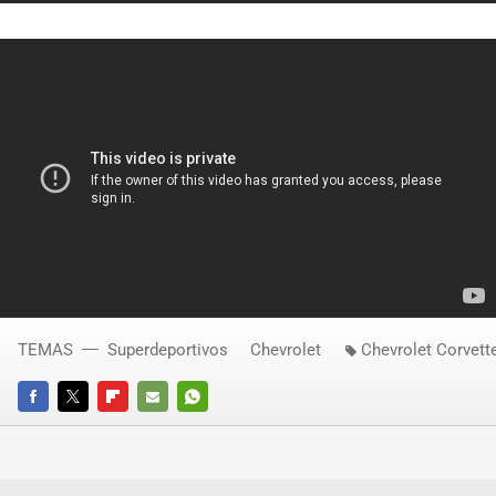
TEMAS
Superdeportivos
Chevrolet
Chevrolet Corvett
FACEBOOK
TWITTER
FLIPBOARD
E-
WHATSAPP
MAIL