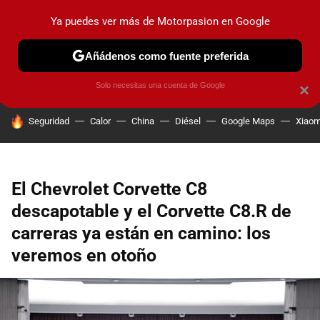
Ya puedes ver más de Motorpasion en Google
PRUEBAS
COCHES ELÉCTRICOS
OBSERVATORIO
F1
Añádenos como fuente preferida
Solo necesitas una cuenta de Google
×
HOY SE HABLA DE
Seguridad
Calor
China
Diésel
Google Maps
Xiaom
El Chevrolet Corvette C8
descapotable y el Corvette C8.R de
carreras ya están en camino: los
veremos en otoño