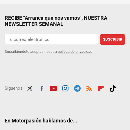
RECIBE "Arranca que nos vamos", NUESTRA
NEWSLETTER SEMANAL
SUSCRIBIR
Suscribiéndote aceptas nuestra
política de privacidad
Síguenos
Twit
Fac
Yout
Inst
Tele
RSS
Flip
Tikt
ter
ebo
ube
agra
gra
boar
ok
ok
m
m
d
En Motorpasión hablamos de...