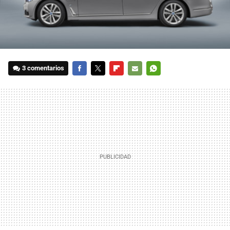
3 comentarios
FACEBOOK
TWITTER
FLIPBOARD
E-
WHATSAPP
MAIL