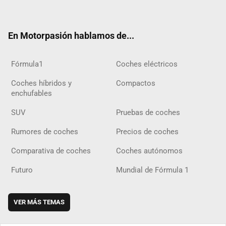
ter
ebo
ube
agra
gra
boar
ok
ok
m
m
d
En Motorpasión hablamos de...
Fórmula1
Coches eléctricos
Coches híbridos y
Compactos
enchufables
SUV
Pruebas de coches
Rumores de coches
Precios de coches
Comparativa de coches
Coches autónomos
Futuro
Mundial de Fórmula 1
VER MÁS TEMAS