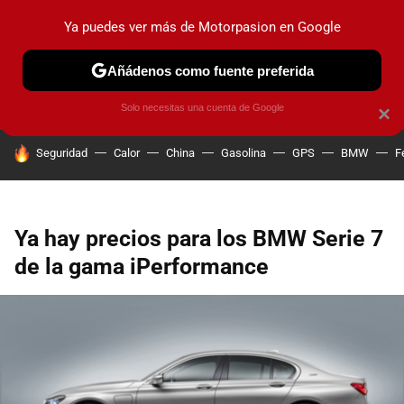
Ya puedes ver más de Motorpasion en Google
PRUEBAS
COCHES ELÉCTRICOS
OBSERVATORIO
F1
Añádenos como fuente preferida
Solo necesitas una cuenta de Google
×
HOY SE HABLA DE
Seguridad
Calor
China
Gasolina
GPS
BMW
F
Ya hay precios para los BMW Serie 7
de la gama iPerformance