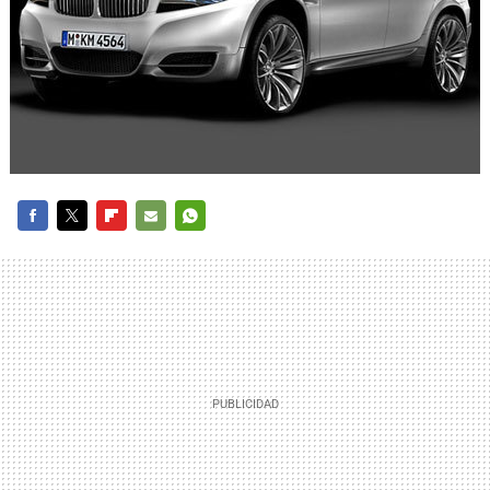
FACEBOOK
TWITTER
FLIPBOARD
E-
WHATSAPP
MAIL