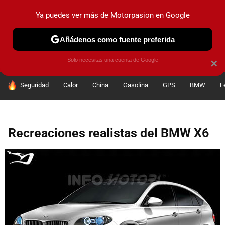
Ya puedes ver más de Motorpasion en Google
PRUEBAS
COCHES ELÉCTRICOS
OBSERVATORIO
F1
Añádenos como fuente preferida
Solo necesitas una cuenta de Google
×
HOY SE HABLA DE
Seguridad
Calor
China
Gasolina
GPS
BMW
F
Recreaciones realistas del BMW X6