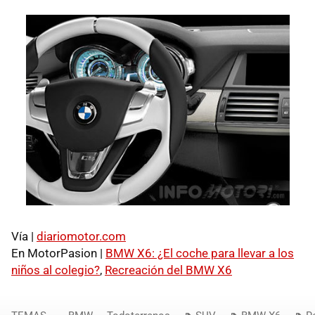
Vía |
diariomotor.com
En MotorPasion |
BMW X6: ¿El coche para llevar a los
niños al colegio?
,
Recreación del BMW X6