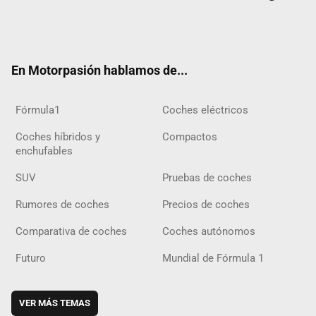
Twit
Fac
Yout
Inst
Tele
RSS
Flip
Tikt
ter
ebo
ube
agra
gra
boar
ok
ok
m
m
d
En Motorpasión hablamos de...
Fórmula1
Coches eléctricos
Coches híbridos y
Compactos
enchufables
SUV
Pruebas de coches
Rumores de coches
Precios de coches
Comparativa de coches
Coches autónomos
Futuro
Mundial de Fórmula 1
VER MÁS TEMAS