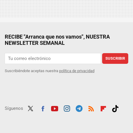
RECIBE "Arranca que nos vamos", NUESTRA
NEWSLETTER SEMANAL
SUSCRIBIR
Suscribiéndote aceptas nuestra
política de privacidad
Síguenos
Twit
Fac
Yout
Inst
Tele
RSS
Flip
Tikt
ter
ebo
ube
agra
gra
boar
ok