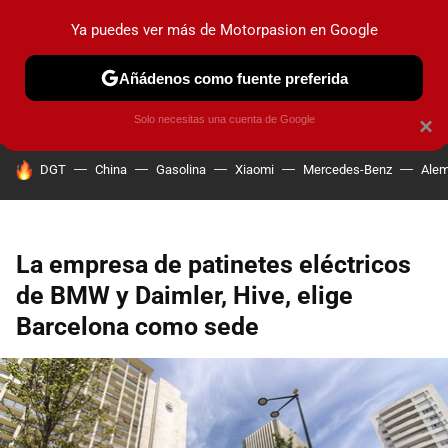
Ya puedes ver más de Motorpasion en Google
PRUEBAS
COCHES ELÉCTRICOS
OBSERVATORIO
F1
Añádenos como fuente preferida
Solo necesitas una cuenta de Google
×
HOY SE HABLA DE
DGT
China
Gasolina
Xiaomi
Mercedes-Benz
Alem
La empresa de patinetes eléctricos
de BMW y Daimler, Hive, elige
Barcelona como sede