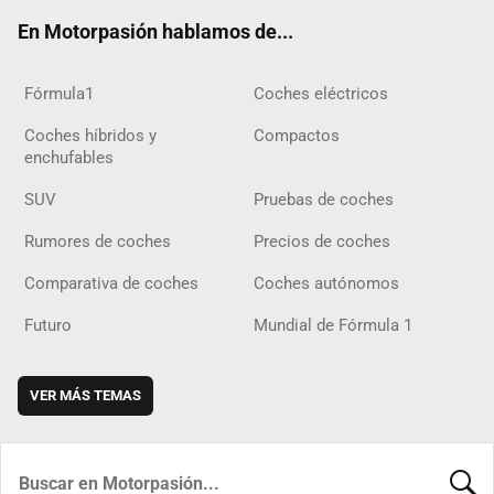
ok
m
m
d
En Motorpasión hablamos de...
Fórmula1
Coches eléctricos
Coches híbridos y
Compactos
enchufables
SUV
Pruebas de coches
Rumores de coches
Precios de coches
Comparativa de coches
Coches autónomos
Futuro
Mundial de Fórmula 1
VER MÁS TEMAS