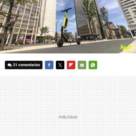
21 comentarios
FACEBOOK
TWITTER
FLIPBOARD
E-
WHATSAPP
MAIL