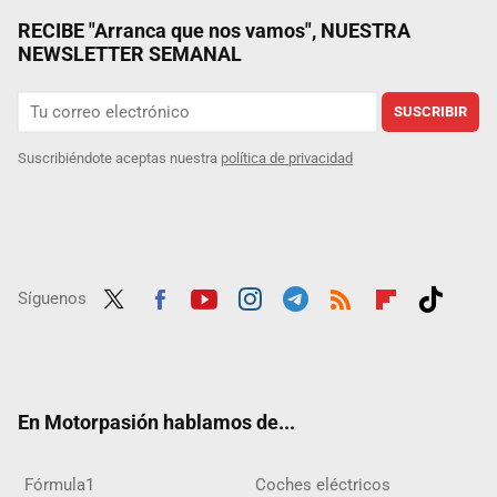
RECIBE "Arranca que nos vamos", NUESTRA
NEWSLETTER SEMANAL
SUSCRIBIR
Suscribiéndote aceptas nuestra
política de privacidad
Síguenos
Twit
Fac
Yout
Inst
Tele
RSS
Flip
Tikt
ter
ebo
ube
agra
gra
boar
ok
ok
m
m
d
En Motorpasión hablamos de...
Fórmula1
Coches eléctricos