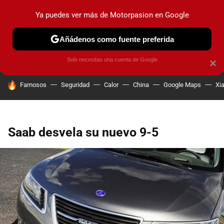
Ya puedes ver más de Motorpasion en Google
PRUEBAS
COCHES ELÉCTRICOS
OBSERVATORIO
F1
Añádenos como fuente preferida
Solo necesitas una cuenta de Google
×
HOY SE HABLA DE
Famosos
Seguridad
Calor
China
Google Maps
Xi
Saab desvela su nuevo 9-5