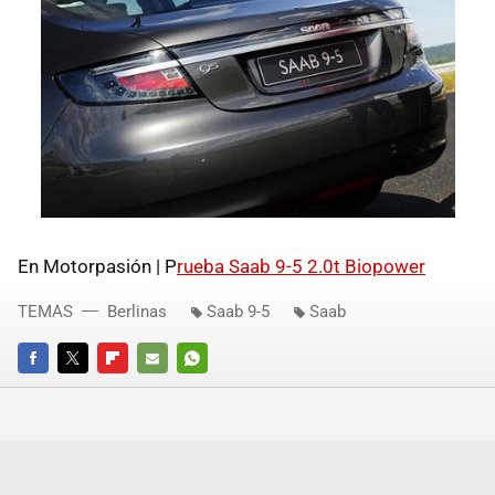
En Motorpasión | P
rueba Saab 9-5 2.0t Biopower
TEMAS
Berlinas
Saab 9-5
Saab
FACEBOOK
TWITTER
FLIPBOARD
E-
WHATSAPP
MAIL