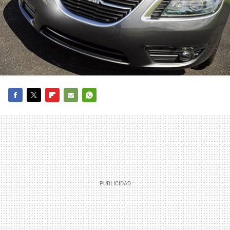
FACEBOOK
TWITTER
FLIPBOARD
E-
WHATSAPP
MAIL