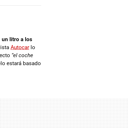
o
un litro a los
vista
Autocar
lo
yecto
“el coche
elo estará basado