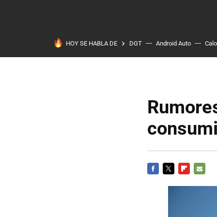
HOY SE HABLA DE
DGT
Android Auto
Calo
Rumores
consumi
FACEBOOK
TWITTER
FLIPBOARD
E-
MAIL