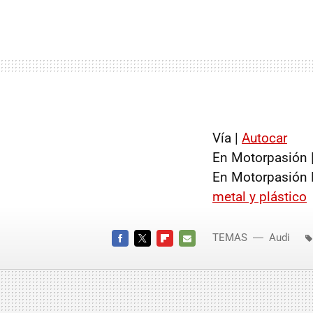
Vía |
Autocar
En Motorpasión 
En Motorpasión 
metal y plástico
TEMAS
Audi
FACEBOOK
TWITTER
FLIPBOARD
E-
MAIL