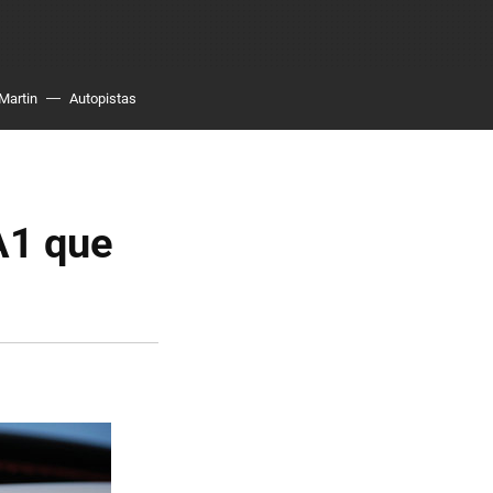
Martin
Autopistas
A1 que