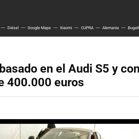
Diésel
Google Maps
Xiaomi
CUPRA
Alemania
Bugatt
basado en el Audi S5 y co
de 400.000 euros