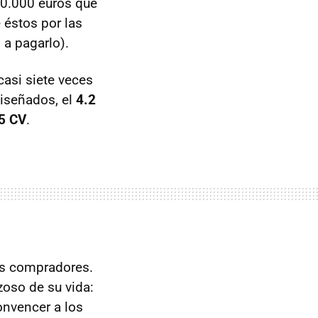
00.000 euros que
 éstos por las
a pagarlo).
casi siete veces
diseñados, el
4.2
5 CV
.
us compradores.
oso de su vida:
convencer a los