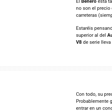
El
Benero
está t
no son el precio
carreteras (siem
Estaréis pensand
superior al del
A
V8
de serie llev
Con todo, su pre
Probablemente g
entrar en un conc