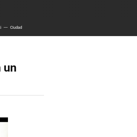
i
Ciudad
n un