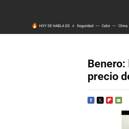
HOY SE HABLA DE
Seguridad
Calor
China
Benero: 
precio 
FACEBOOK
TWITTER
FLIPBOARD
E-
MAIL