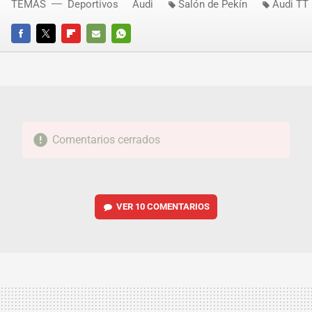
TEMAS
Deportivos
Audi
Salón de Pekín
Audi TT
FACEBOOK
TWITTER
FLIPBOARD
E-
WHATSAPP
MAIL
Comentarios cerrados
VER
10 COMENTARIOS