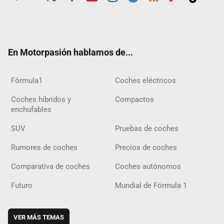
Twit
Fac
Yout
Inst
Tele
RSS
Flip
Tikt
ter
ebo
ube
agra
gra
boar
ok
ok
m
m
d
En Motorpasión hablamos de...
Fórmula1
Coches eléctricos
Coches híbridos y
Compactos
enchufables
SUV
Pruebas de coches
Rumores de coches
Precios de coches
Comparativa de coches
Coches autónomos
Futuro
Mundial de Fórmula 1
VER MÁS TEMAS