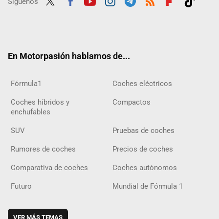
Síguenos
Twit
Fac
Yout
Inst
Tele
RSS
Flip
Tikt
ter
ebo
ube
agra
gra
boar
ok
ok
m
m
d
En Motorpasión hablamos de...
Fórmula1
Coches eléctricos
Coches híbridos y
Compactos
enchufables
SUV
Pruebas de coches
Rumores de coches
Precios de coches
Comparativa de coches
Coches autónomos
Futuro
Mundial de Fórmula 1
VER MÁS TEMAS