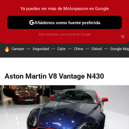
Ya puedes ver más de Motorpasion en Google
PRUEBAS
COCHES ELÉCTRICOS
OBSERVATORIO
F1
Añádenos como fuente preferida
Solo necesitas una cuenta de Google
×
HOY SE HABLA DE
Camper
Seguridad
Calor
China
Diésel
Google Ma
Aston Martin V8 Vantage N430