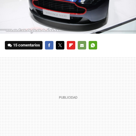
15 comentarios
FACEBOOK
TWITTER
FLIPBOARD
E-
WHATSAPP
MAIL