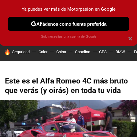
Ya puedes ver más de Motorpasion en Google
PRUEBAS
COCHES ELÉCTRICOS
OBSERVATORIO
F1
Añádenos como fuente preferida
Solo necesitas una cuenta de Google
×
HOY SE HABLA DE
Seguridad
Calor
China
Gasolina
GPS
BMW
F
Este es el Alfa Romeo 4C más bruto
que verás (y oirás) en toda tu vida