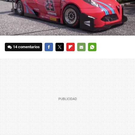
14 comentarios
FACEBOOK
TWITTER
FLIPBOARD
E-
WHATSAPP
MAIL