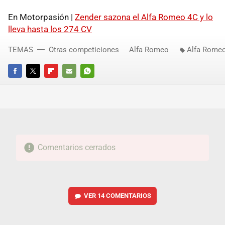
En Motorpasión |
Zender sazona el Alfa Romeo 4C y lo
lleva hasta los 274 CV
TEMAS
Otras competiciones
Alfa Romeo
Alfa Romeo
FACEBOOK
TWITTER
FLIPBOARD
E-
WHATSAPP
MAIL
Comentarios cerrados
VER
14 COMENTARIOS