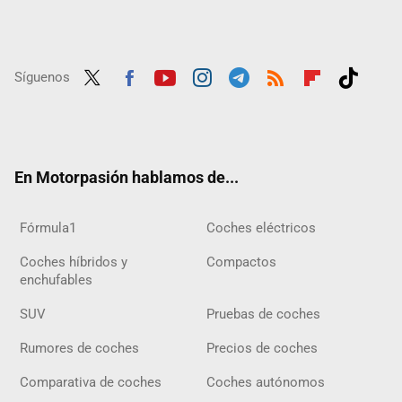
Síguenos
Twit
Fac
Yout
Inst
Tele
RSS
Flip
Tikt
ter
ebo
ube
agra
gra
boar
ok
ok
m
m
d
En Motorpasión hablamos de...
Fórmula1
Coches eléctricos
Coches híbridos y
Compactos
enchufables
SUV
Pruebas de coches
Rumores de coches
Precios de coches
Comparativa de coches
Coches autónomos